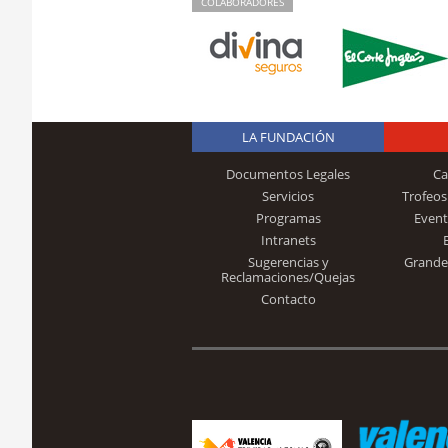
COLABORADORES
LA FUNDACIÓN
Documentos Legales
Ca
Servicios
Trofeos
Programas
Event
Intranets
Sugerencias y
Grande
Reclamaciones/Quejas
Contacto