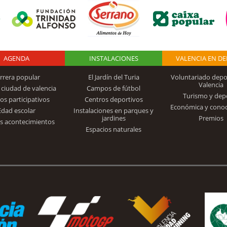
AGENDA
Logo Fundación
INSTALACIONES
VALENCIA EN D
rrera popular
El Jardín del Turia
Voluntariado depo
Valencia
 ciudad de valencia
Campos de fútbol
Turismo y dep
Trinidad Alfonso
os participativos
Centros deportivos
Económica y cono
Edad escolar
Instalaciones en parques y
jardines
Premios
s acontecimientos
Espacios naturales