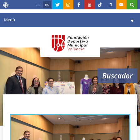
val
es
Menú
▼
Fundación
▼
Agenda
Instalaciones
▼
Buscador
Comunicación
▼
Valencia en deporte
▼
10k femenina
Portal de Transparencia
Reservas
▼