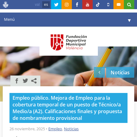
val
es
Menú
▼
Fundación
▼
Agenda
Instalaciones
▼
Noticias
Comunicación
▼
Valencia en deporte
▼
Empleo público. Mejora de Empleo para la
Portal de Transparencia
cobertura temporal de un puesto de Técnico/a
Medio/a (A2). Calificaciones finales y propuesta
Reservas
▼
de nombramiento provisional
26 noviembre, 2025
•
Empleo
,
Noticias