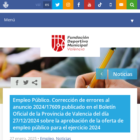
val
es
Menú
▼
Fundación
▼
Agenda
Instalaciones
▼
Noticias
Comunicación
▼
Valencia en deporte
▼
Empleo Público. Corrección de errores al
Portal de Transparencia
anuncio 2024/17609 publicado en el Boletín
Oficial de la Provincia de Valencia del día
Reservas
▼
27/12/2024 sobre la aprobación de la oferta de
empleo público para el ejercicio 2024
27 enero, 2025
•
Empleo
,
Noticias