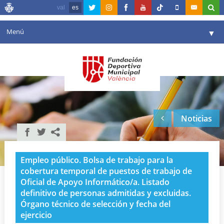
val
es
Menú
▼
Fundación
▼
Agenda
Instalaciones
▼
Noticias
Comunicación
▼
Valencia en deporte
▼
Empleo público. Bolsa de trabajo para la
Portal de Transparencia
cobertura temporal de puestos de trabajo de
Oficial de Apoyo Informático/a. Listado
Reservas
▼
definitivo de personas admitidas y excluidas.
Órgano técnico de selección y fecha del
ejercicio