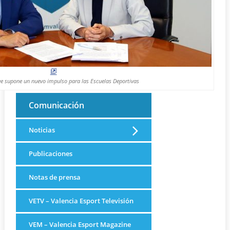
e supone un nuevo impulso para las Escuelas Deportivas
Comunicación
Noticias
Publicaciones
Notas de prensa
VETV – Valencia Esport Televisión
VEM – Valencia Esport Magazine