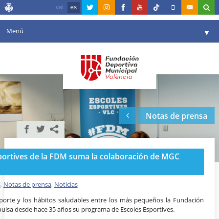
val
es
Menú
▼
Fundación
▼
Agenda
Instalaciones
▼
Notas de prensa
Comunicación
▼
Valencia en deporte
▼
portives de la FDM suma la colaboración de MGC
Portal de Transparencia
Reservas
s
,
Notas de prensa
,
Noticias
▼
porte y los hábitos saludables entre los más pequeños la Fundación
pulsa desde hace 35 años su programa de Escoles Esportives.