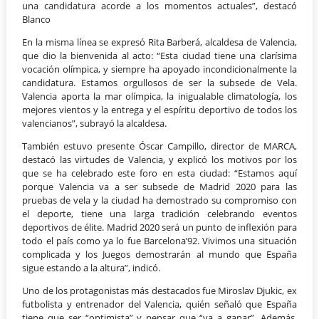
una candidatura acorde a los momentos actuales”, destacó
Blanco
En la misma línea se expresó Rita Barberá, alcaldesa de Valencia,
que dio la bienvenida al acto: “Esta ciudad tiene una clarísima
vocación olímpica, y siempre ha apoyado incondicionalmente la
candidatura. Estamos orgullosos de ser la subsede de Vela.
Valencia aporta la mar olímpica, la inigualable climatología, los
mejores vientos y la entrega y el espíritu deportivo de todos los
valencianos”, subrayó la alcaldesa.
También estuvo presente Óscar Campillo, director de MARCA,
destacó las virtudes de Valencia, y explicó los motivos por los
que se ha celebrado este foro en esta ciudad: “Estamos aquí
porque Valencia va a ser subsede de Madrid 2020 para las
pruebas de vela y la ciudad ha demostrado su compromiso con
el deporte, tiene una larga tradición celebrando eventos
deportivos de élite. Madrid 2020 será un punto de inflexión para
todo el país como ya lo fue Barcelona’92. Vivimos una situación
complicada y los Juegos demostrarán al mundo que España
sigue estando a la altura”, indicó.
Uno de los protagonistas más destacados fue Miroslav Djukic, ex
futbolista y entrenador del Valencia, quién señaló que España
tiene que ser “optimista” y pensar que “va a ganar”. Además,