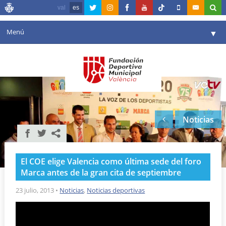
val
es
Menú
▼
Fundación
▼
Agenda
Instalaciones
▼
Noticias
Comunicación
▼
Valencia en deporte
▼
El COE elige Valencia como última sede del foro
Portal de Transparencia
Marca antes de la gran cita de septiembre
Reservas
23 julio, 2013
•
Noticias
,
Noticias deportivas
▼