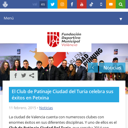
val
es
Menú
▼
Fundación
▼
Agenda
Instalaciones
▼
Noticias
Comunicación
▼
Valencia en deporte
▼
El Club de Patinaje Ciudad del Turia celebra sus
Portal de Transparencia
éxitos en Petxina
Reservas
11 febrero, 2015
•
Noticias
▼
La ciudad de Valencia cuenta con numerosos clubes con
enormes éxitos en sus diferentes disciplinas. Y uno de ellos es el
Club de Patinaje Ciudad Del Turia
, que cerraba 2014 con