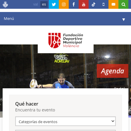
val
es
Menú
▼
Fundación
▼
Agenda
Instalaciones
▼
Agenda
Comunicación
▼
Valencia en deporte
▼
Padel
Portal de Transparencia
Qué hacer
Encuentra tu evento
Reservas
▼