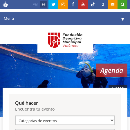
val
es
Menú
▼
Fundación
▼
Agenda
Instalaciones
▼
Agenda
Comunicación
▼
Valencia en deporte
▼
Buceo
Portal de Transparencia
Qué hacer
Encuentra tu evento
Reservas
▼