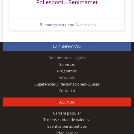
Poliesportiu Benimàmet
Poblados del Oeste
963632396
LA FUNDACIÓN
Documentos Legales
Servicios
Programas
Intranets
Sugerencias y Reclamaciones/Quejas
Contacto
AGENDA
Carrera popular
Trofeos ciudad de valencia
Eventos participativos
Edad escolar