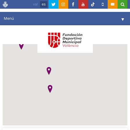
val
es
Menú
▼
Fundación
▼
Agenda
Instalaciones
▼
Comunicación
▼
Valencia en deporte
▼
Portal de Transparencia
Reservas
▼