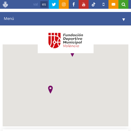
val
es
Menú
▼
Fundación
▼
Agenda
Instalaciones
▼
Comunicación
▼
Valencia en deporte
▼
Portal de Transparencia
Reservas
▼