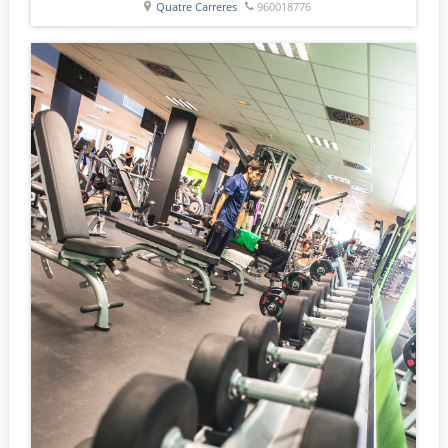
Quatre Carreres
960018776