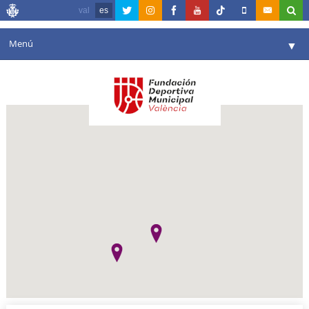
val
es
Menú
▼
Fundación
▼
Agenda
Instalaciones
▼
Comunicación
▼
Valencia en deporte
▼
Portal de Transparencia
Reservas
▼