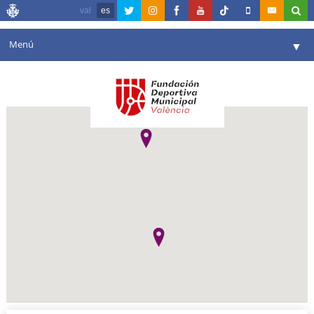
val
es
Menú
▼
Fundación
▼
Agenda
Instalaciones
▼
Comunicación
▼
Valencia en deporte
▼
Portal de Transparencia
Reservas
▼