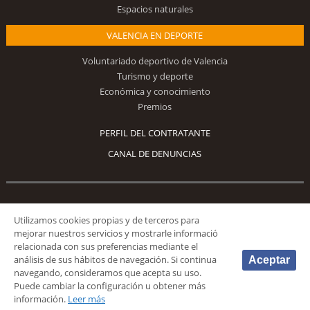
Espacios naturales
VALENCIA EN DEPORTE
Voluntariado deportivo de Valencia
Turismo y deporte
Económica y conocimiento
Premios
PERFIL DEL CONTRATANTE
CANAL DE DENUNCIAS
Síguenos
Utilizamos cookies propias y de terceros para
mejorar nuestros servicios y mostrarle informació
relacionada con sus preferencias mediante el
análisis de sus hábitos de navegación. Si continua
Aceptar
navegando, consideramos que acepta su uso.
Puede cambiar la configuración u obtener más
© 2026 Fundación Deportiva Municipal Valencia |
AVISO LEGAL
|
POLÍTICA DE
información.
Leer más
PRIVACIDAD
|
POLÍTICA DE COOKIES
|
MAPA WEB