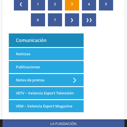
❮
1
2
3
4
5
6
7
❯
❯❯
Comunicación
Noticias
Publicaciones
Notas de prensa
VETV – Valencia Esport Televisión
VEM – Valencia Esport Magazine
LA FUNDACIÓN