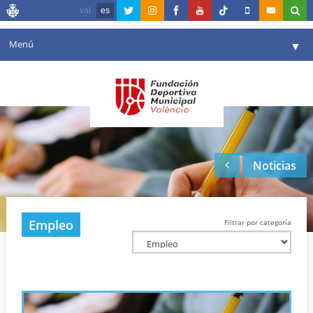
val
es
Menú
▼
Fundación
▼
Agenda
Instalaciones
▼
Noticias
Comunicación
▼
Valencia en deporte
▼
Empleo
Filtrar por categoría
Portal de Transparencia
Reservas
▼