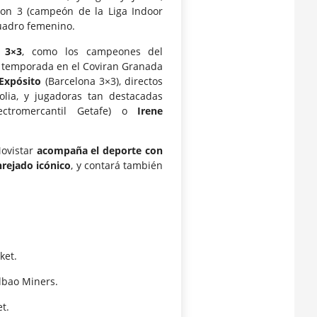
 on 3 (campeón de la Liga Indoor
cuadro femenino.
e 3×3
, como los campeones del
a temporada en el Coviran Granada
Expósito
(Barcelona 3×3), directos
lia, y jugadoras tan destacadas
ctromercantil Getafe) o
Irene
ovistar
acompaña el deporte con
nrejado icónico
, y contará también
ket.
ilbao Miners.
t.