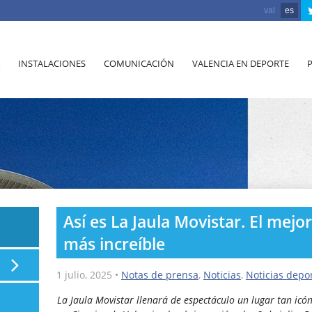
val
es
INSTALACIONES
COMUNICACIÓN
VALENCIA EN DEPORTE
Así es La Jaula Movistar. El mejo
más increíble
1 julio, 2025
•
Notas de prensa
,
Noticias
,
Noticias depor
La Jaula Movistar llenará de espectáculo un lugar tan icón