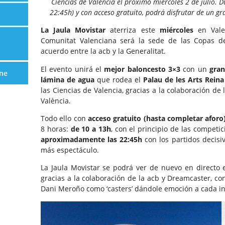
Ciencias de Valencia el próximo miércoles 2 de julio. 
22:45h) y con acceso gratuito, podrá disfrutar de un g
La Jaula Movistar
aterriza este
miércoles
en Vale
Comunitat Valenciana será la sede de las Copas de
acuerdo entre la acb y la Generalitat.
El evento unirá el
mejor baloncesto 3×3
con un
gran
ne
lámina de agua
que rodea el
Palau de les Arts Reina
las Ciencias de Valencia, gracias a la colaboración de
València.
Todo ello con
acceso gratuito (hasta completar aforo
8 horas:
de 10 a 13h
, con el principio de las competi
aproximadamente las 22:45h
con los partidos decisiv
más espectáculo.
La Jaula Movistar se podrá ver de nuevo en directo 
gracias a la colaboración de la acb y Dreamcaster, con
Dani Meroño como ‘casters’ dándole emoción a cada in