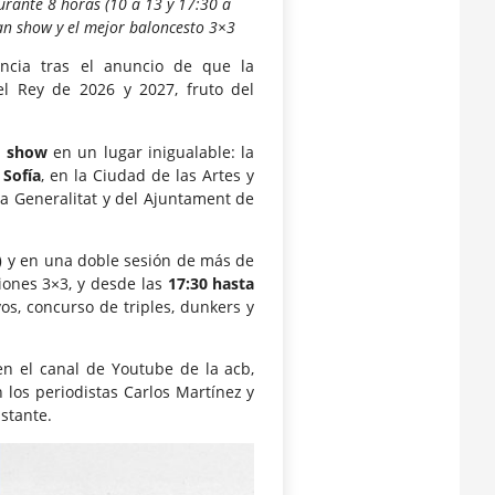
Durante 8 horas (10 a 13 y 17:30 a
ran show y el mejor baloncesto 3×3
ncia tras el anuncio de que la
l Rey de 2026 y 2027, fruto del
 show
en un lugar inigualable: la
 Sofía
, en la Ciudad de las Artes y
 la Generalitat y del Ajuntament de
)
y en una doble sesión de más de
ciones 3×3, y desde las
17:30 hasta
os, concurso de triples, dunkers y
en el canal de Youtube de la acb,
 los periodistas Carlos Martínez y
stante.