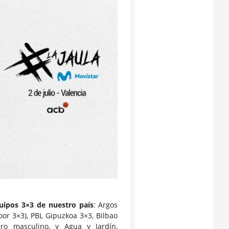
uipos 3×3 de nuestro país
: Argos
oor 3×3), PBL Gipuzkoa 3×3, Bilbao
dro masculino, y Agua y Jardín,