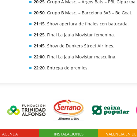
20:25
. Grupo A Masc. – Argos Bats – PBL Gipuzkoa 
20:50
. Grupo B Masc. – Barcelona 3×3 – Be Goat.
21:15
. Show apertura de finales con batucada.
21:25
. Final La Jaula Movistar femenina.
21:45
. Show de Dunkers Street Airlines.
22:00
. Final La Jaula Movistar masculina.
22:20
. Entrega de premios.
AGENDA
Logo Fundación
INSTALACIONES
VALENCIA EN D