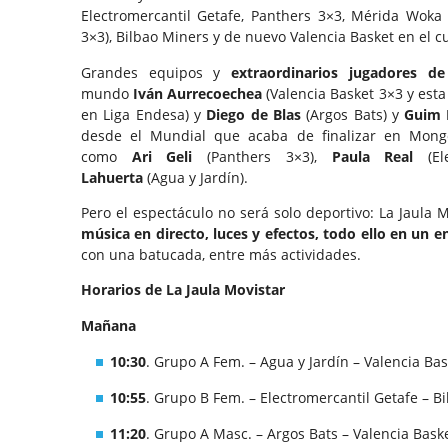
Electromercantil Getafe, Panthers 3×3, Mérida Woka
3×3), Bilbao Miners y de nuevo Valencia Basket en el 
Grandes equipos y
extraordinarios jugadores d
mundo
Iván Aurrecoechea
(Valencia Basket 3×3 y est
en Liga Endesa) y
Diego de Blas
(Argos Bats) y
Guim 
desde el Mundial que acaba de finalizar en Mongo
como
Ari Geli
(Panthers 3×3),
Paula Real
(Ele
Lahuerta
(Agua y Jardín).
Pero el espectáculo no será solo deportivo: La Jaula M
música en directo, luces y efectos, todo ello en un e
con una batucada, entre más actividades.
Horarios de La Jaula Movistar
Mañana
10:30
. Grupo A Fem. – Agua y Jardín – Valencia Bas
10:55
. Grupo B Fem. – Electromercantil Getafe – B
11:20
. Grupo A Masc. – Argos Bats – Valencia Baske