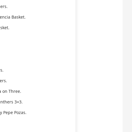
ers.
encia Basket.
sket.
s.
ers.
a on Three.
anthers 3×3.
 y Pepe Pozas.