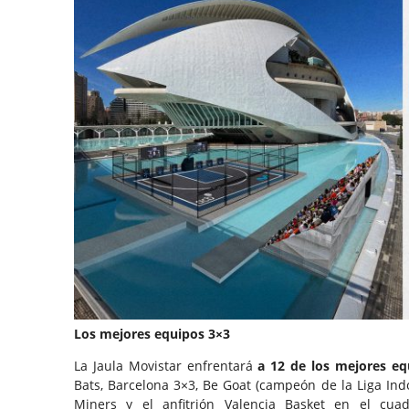
Los mejores equipos 3×3
La Jaula Movistar enfrentará
a 12 de los mejores eq
Bats, Barcelona 3×3, Be Goat (campeón de la Liga Ind
Miners y el anfitrión Valencia Basket en el cua