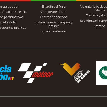
rrera popular
El Jardín del Turia
Voluntariado depo
Valencia
 ciudad de valencia
Campos de fútbol
Turismo y dep
Trinidad Alfonso
os participativos
Centros deportivos
Económica y cono
Edad escolar
Instalaciones en parques y
jardines
Premios
s acontecimientos
Espacios naturales