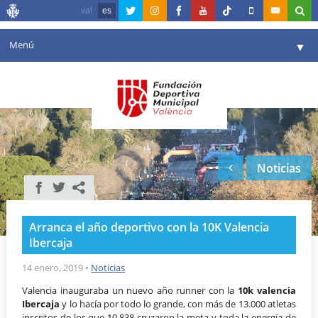
val
es
Menú
▼
Fundación
▼
Agenda
Instalaciones
▼
Noticias
Comunicación
▼
Valencia en deporte
▼
Arranca el año deportivo con la 10K Valencia
Portal de Transparencia
Ibercaja
Reservas
14 enero, 2019
•
Noticias
▼
Valencia inauguraba un nuevo año runner con la
10k valencia
Ibercaja
y lo hacía por todo lo grande, con más de 13.000 atletas
inscritos de los que 10.838 cruzaron la meta y toda la energía de