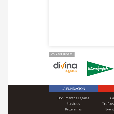
COLABORADORES
LA FUNDACIÓN
Documentos Legales
Ca
Servicios
Trofeos
Programas
Event