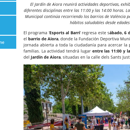
El Jardín de Aiora reunirá actividades deportivas, exhib
diferentes disciplinas entre las 11:00 y las 14:00 horas. L
Municipal continúa recorriendo los barrios de València pa
hábitos saludables desde edade
El programa ‘
Esports al Barri
’ regresa este s
ábado, 6 d
el
barrio de Aiora
, donde la Fundación Deportiva Muni
ne
jornada abierta a toda la ciudadanía para acercar la p
familias. La actividad tendrá lugar
entre las 11:00 y l
del
Jardín de Aiora
, situadas en la calle dels Sants Just