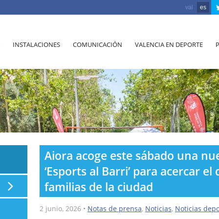
val
es
INSTALACIONES
COMUNICACIÓN
VALENCIA EN DEPORTE
Aiora acoge este sábado una nu
‘Esports al Barri’ para acercar el
familias de la ciudad
2 junio, 2026
•
Notas de prensa
,
Noticias
,
Noticias depo