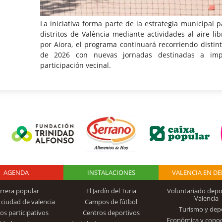
La iniciativa forma parte de la estrategia municipal p
distritos de València mediante actividades al aire l
por Aiora, el programa continuará recorriendo distint
de 2026 con nuevas jornadas destinadas a imp
participación vecinal.
AGENDA
Logo Fundación
INSTALACIONES
VALENCIA EN D
rrera popular
El Jardín del Turia
Voluntariado depo
Valencia
 ciudad de valencia
Campos de fútbol
Turismo y dep
Trinidad Alfonso
os participativos
Centros deportivos
Económica y cono