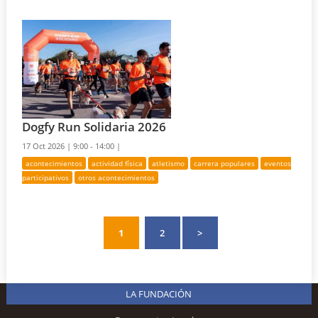
Dogfy Run Solidaria 2026
17 Oct 2026 |
9:00 - 14:00 |
acontecimientos
actividad física
atletismo
carrera populares
eventos
participativos
otros acontecimientos
1
2
>
LA FUNDACIÓN