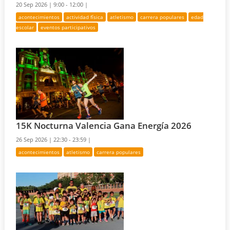
20 Sep 2026 |
9:00 - 12:00 |
acontecimientos
actividad física
atletismo
carrera populares
edad
escolar
eventos participativos
15K Nocturna Valencia Gana Energía 2026
26 Sep 2026 |
22:30 - 23:59 |
acontecimientos
atletismo
carrera populares