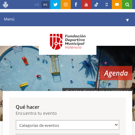
val
es
Menú
▼
Fundación
▼
Agenda
Instalaciones
▼
Agenda
Comunicación
▼
Valencia en deporte
▼
Eventos deportivos en Valencia
Portal de Transparencia
Qué hacer
Encuentra tu evento
Reservas
▼