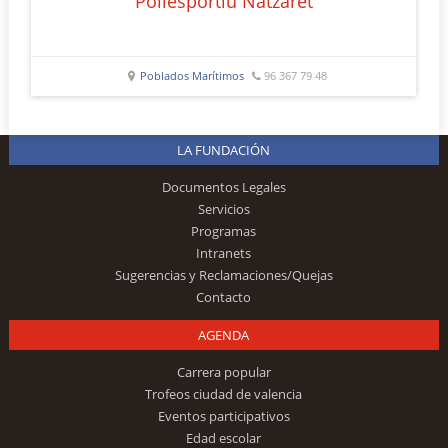
Poliesportiu Natzaret
Poblados Marítimos
96 367 79 48
LA FUNDACIÓN
Documentos Legales
Servicios
Programas
Intranets
Sugerencias y Reclamaciones/Quejas
Contacto
AGENDA
Carrera popular
Trofeos ciudad de valencia
Eventos participativos
Edad escolar