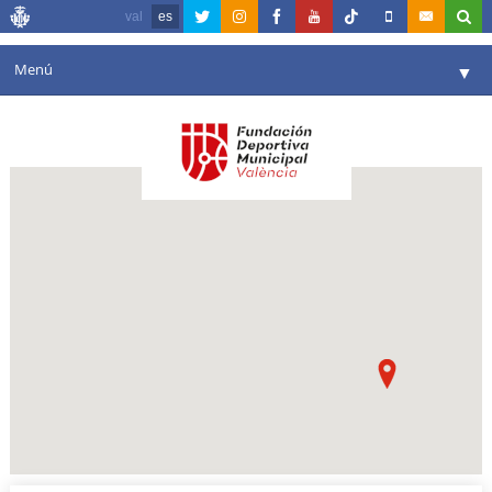
val
es
Menú
▼
Fundación
▼
Agenda
Instalaciones
▼
Comunicación
▼
Valencia en deporte
▼
Portal de Transparencia
Reservas
▼