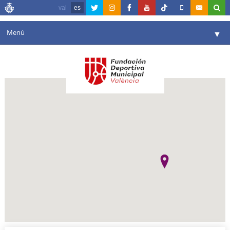
val
es
Menú
▼
Fundación
▼
Agenda
Instalaciones
▼
Comunicación
▼
Valencia en deporte
▼
Portal de Transparencia
Reservas
▼