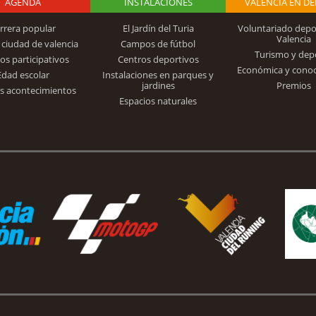
AGENDA
Logo Fundación
INSTALACIONES
VALENCIA EN D
rrera popular
El Jardín del Turia
Voluntariado depo
Valencia
 ciudad de valencia
Campos de fútbol
Turismo y dep
Trinidad Alfonso
os participativos
Centros deportivos
Económica y cono
Edad escolar
Instalaciones en parques y
jardines
Premios
s acontecimientos
Espacios naturales