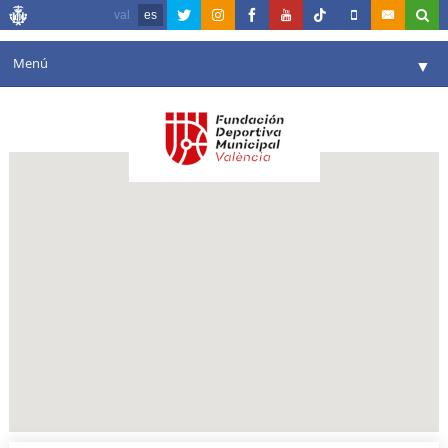
val
es
Menú
▼
Fundación
▼
Agenda
Instalaciones
▼
Comunicación
▼
Valencia en deporte
▼
Portal de Transparencia
Reservas
▼