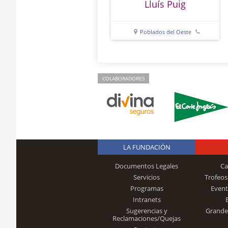
Lluís Puig
Poblados del Oeste
96 390 26 40
COLABORADORES
LA FUNDACIÓN
Documentos Legales
Ca
Servicios
Trofeos
Programas
Event
Intranets
Sugerencias y
Grande
Reclamaciones/Quejas