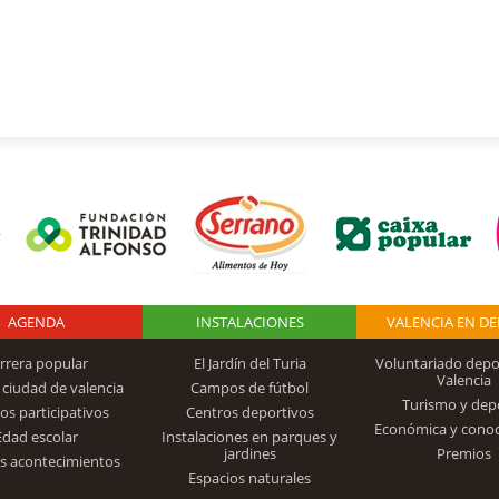
AGENDA
Logo Fundación
INSTALACIONES
VALENCIA EN D
rrera popular
El Jardín del Turia
Voluntariado depo
Valencia
 ciudad de valencia
Campos de fútbol
Turismo y dep
Trinidad Alfonso
os participativos
Centros deportivos
Económica y cono
Edad escolar
Instalaciones en parques y
jardines
Premios
s acontecimientos
Espacios naturales