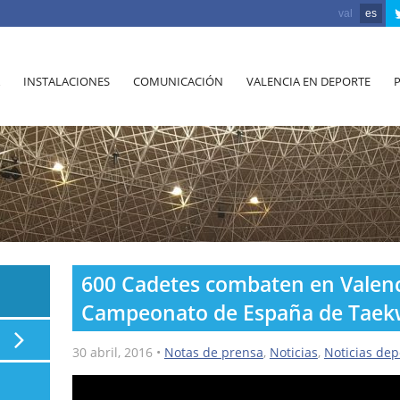
val
es
INSTALACIONES
COMUNICACIÓN
VALENCIA EN DEPORTE
600 Cadetes combaten en Valencia
Campeonato de España de Tae
30 abril, 2016
•
Notas de prensa
,
Noticias
,
Noticias dep