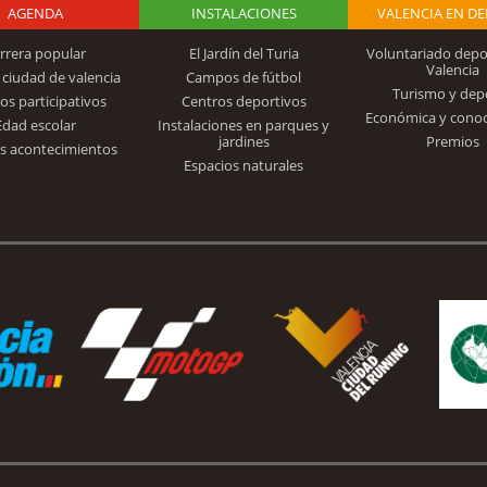
AGENDA
Logo Fundación
INSTALACIONES
VALENCIA EN D
rrera popular
El Jardín del Turia
Voluntariado depo
Valencia
 ciudad de valencia
Campos de fútbol
Turismo y dep
Trinidad Alfonso
os participativos
Centros deportivos
Económica y cono
Edad escolar
Instalaciones en parques y
jardines
Premios
s acontecimientos
Espacios naturales