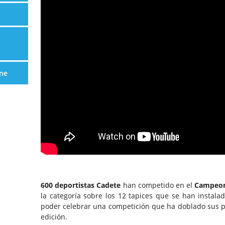
ne
600 deportistas Cadete
han competido en el
Campeon
la categoría sobre los 12 tapices que se han instala
poder celebrar una competición que ha doblado sus pa
edición.