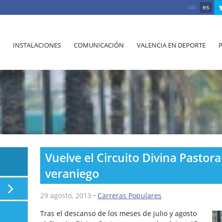
val
es
INSTALACIONES
COMUNICACIÓN
VALENCIA EN DEPORTE
Vuelve el Circuito Divina Pastora
veraniego
29 agosto, 2013
•
Carreras Populares
Tras el descanso de los meses de julio y agosto