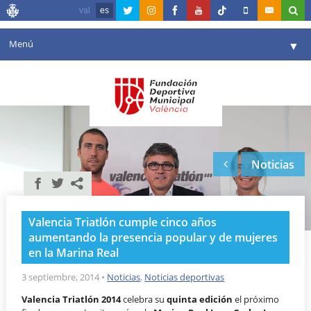
val
es
Menú
▼
Fundación
▼
Agenda
Instalaciones
▼
Noticias
Comunicación
▼
Valencia en deporte
▼
Valencia Triatlón cumple cinco años
Portal de Transparencia
aumentando la presencia popular y de mujeres
en la Marina Real
Reservas
▼
3 septiembre, 2014
•
Noticias
,
Noticias deportivas
Valencia Triatlón 2014
celebra su
quinta edición
el próximo