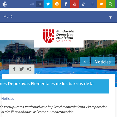
val
es
Menú
▼
Fundación
▼
Agenda
Instalaciones
▼
Noticias
Comunicación
▼
Valencia en deporte
▼
ones Deportivas Elementales de los barrios de la
Portal de Transparencia
Reservas
,
Noticias
▼
e Presupuestos Participativos e implica el mantenimiento y la reparación
s al aire libre dañadas, así como su modernización