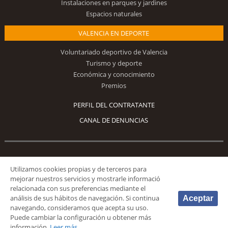
Instalaciones en parques y jardines
Espacios naturales
VALENCIA EN DEPORTE
Voluntariado deportivo de Valencia
Turismo y deporte
Económica y conocimiento
Premios
PERFIL DEL CONTRATANTE
CANAL DE DENUNCIAS
Síguenos
Utilizamos cookies propias y de terceros para
mejorar nuestros servicios y mostrarle informació
relacionada con sus preferencias mediante el
análisis de sus hábitos de navegación. Si continua
Aceptar
navegando, consideramos que acepta su uso.
Puede cambiar la configuración u obtener más
© 2026 Fundación Deportiva Municipal Valencia |
AVISO LEGAL
|
POLÍTICA DE
información.
Leer más