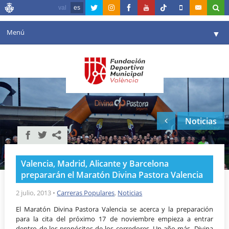
val
es
Menú
▼
Fundación
▼
Agenda
Instalaciones
▼
Noticias
Comunicación
▼
Valencia en deporte
▼
Valencia, Madrid, Alicante y Barcelona
Portal de Transparencia
prepararán el Maratón Divina Pastora Valencia
Reservas
2 julio, 2013
•
Carreras Populares
,
Noticias
▼
El Maratón Divina Pastora Valencia se acerca y la preparación
para la cita del próximo 17 de noviembre empieza a entrar
dentro de los propósitos de los corredores. Un año más, Divina