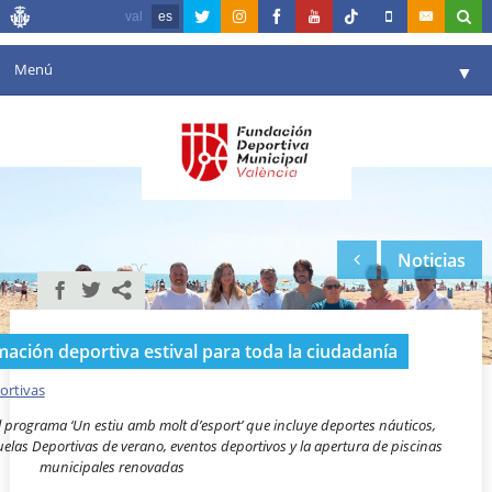
val
es
Menú
▼
Fundación
▼
Agenda
Instalaciones
▼
Noticias
Comunicación
▼
Valencia en deporte
▼
ación deportiva estival para toda la ciudadanía
Portal de Transparencia
ortivas
Reservas
▼
programa ‘Un estiu amb molt d’esport’ que incluye deportes náuticos,
cuelas Deportivas de verano, eventos deportivos y la apertura de piscinas
municipales renovadas