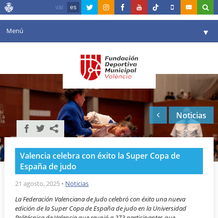
val
es
Menú
▼
Fundación
▼
Agenda
Instalaciones
▼
Noticias
Comunicación
▼
Valencia en deporte
▼
Valencia celebra con éxito la Super Copa de
Portal de Transparencia
España de judo
Reservas
21 agosto, 2025
•
Noticias
▼
La Federación Valenciana de Judo celebró con éxito una nueva
edición de la Super Copa de España de judo en la Universidad
Politécnica de Valencia que reunió a 273 participantes que