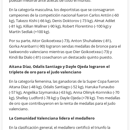
puedan medirse ante atletas de todo el mundo.
En la categoría masculina, los deportistas que se consagraron
campeones de la competición nacional fueron Carlos Antón (-60
kg), Takezo Kishi (-66 kg), Denis Doktorov (-73 kg), Almat Adilet
(-81 kg), Killian Wallner (-90 kg), Robert Florentino (-100 kg) y
Martín Sedlak (+100 kg).
Por su parte, Aitor Goikoetxea (-73), Anton Shuhalieiev (-81),
Gorka Aranbarri (-90) lograron sendas medallas de bronce para el
taekwondo valenciano mientras que Oier Goikoetxea (-73) y
Kindi Ba Dialo (-81) cosecharon un destacado quinto puesto.
Aitana Díaz, Odalis Santiago y Dayle Ojeda lograron el
triplete de oro para el judo valenciano
En la categoría femenina, las ganadoras de la Super Copa fueron
Aitana Díaz (-48 kg), Odalis Santiago (-52 kg), Haruka Funaubo
(-57 kg), Angelika Szymanska (-63 kg), Anna Oliinyk-Kornniko (-70
kg), Shelley Ludford (-78 kg) y Dayle Ojeda (+78 kg). Tres medallas
de oro que contribuyeron en la renta de medallas para el judo
valenciano.
La Comunidad Valenciana lidera el medallero
En la clasificación general, el medallero certificó el triunfo la