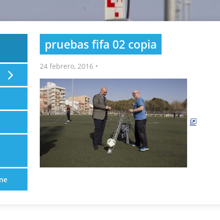
pruebas fifa 02 copia
24 febrero, 2016
•
ne