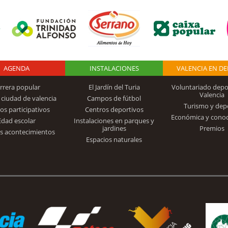
AGENDA
Logo Fundación
INSTALACIONES
VALENCIA EN D
rrera popular
El Jardín del Turia
Voluntariado depo
Valencia
 ciudad de valencia
Campos de fútbol
Turismo y dep
Trinidad Alfonso
os participativos
Centros deportivos
Económica y cono
Edad escolar
Instalaciones en parques y
jardines
Premios
s acontecimientos
Espacios naturales