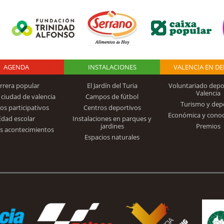
AGENDA
Logo Fundación
INSTALACIONES
VALENCIA EN D
rrera popular
El Jardín del Turia
Voluntariado depo
Valencia
 ciudad de valencia
Campos de fútbol
Turismo y dep
Trinidad Alfonso
os participativos
Centros deportivos
Económica y cono
Edad escolar
Instalaciones en parques y
jardines
Premios
s acontecimientos
Espacios naturales