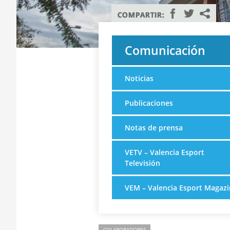
Comunicación
Noticias
Publicaciones
Notas de prensa
VETV – Valencia Esport
Televisión
VEM – Valencia Esport Magazi
COLABORADORES