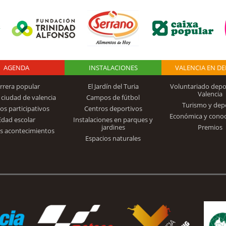
AGENDA
Logo Fundación
INSTALACIONES
VALENCIA EN D
rrera popular
El Jardín del Turia
Voluntariado depo
Valencia
 ciudad de valencia
Campos de fútbol
Turismo y dep
Trinidad Alfonso
os participativos
Centros deportivos
Económica y cono
Edad escolar
Instalaciones en parques y
jardines
Premios
s acontecimientos
Espacios naturales