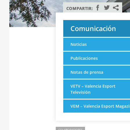
Comunicación
Noticias
Publicaciones
Notas de prensa
VETV – Valencia Esport
Televisión
VEM – Valencia Esport Magazi
COLABORADORES