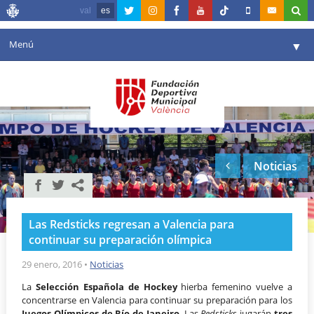
val
es
Menú
▼
Fundación
▼
Agenda
Instalaciones
▼
Noticias
Comunicación
▼
Valencia en deporte
▼
Las Redsticks regresan a Valencia para
Portal de Transparencia
continuar su preparación olímpica
Reservas
29 enero, 2016
•
Noticias
▼
La
Selección Española de Hockey
hierba femenino vuelve a
concentrarse en Valencia para continuar su preparación para los
Juegos Olímpicos de Río de Janeiro
. Las
Redsticks
jugarán
tres