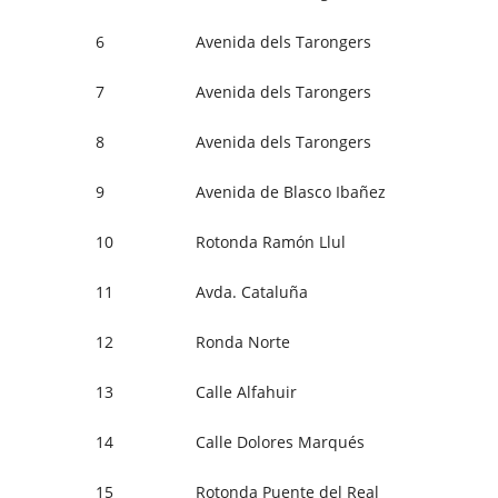
6
Avenida dels Tarongers
7
Avenida dels Tarongers
8
Avenida dels Tarongers
9
Avenida de Blasco Ibañez
10
Rotonda Ramón Llul
11
Avda. Cataluña
12
Ronda Norte
13
Calle Alfahuir
14
Calle Dolores Marqués
15
Rotonda Puente del Real