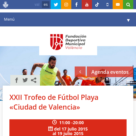
val
es
Menú
▼
Fundación
▼
Agenda
Instalaciones
▼
Agenda eventos
Comunicación
▼
Valencia en deporte
▼
XXII Trofeo de Fútbol Playa
Portal de Transparencia
«Ciudad de Valencia»
Reservas
▼
11:00 -20:00
del 17 julio 2015
al 19 julio 2015