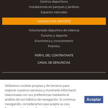
Centros deportivos
Instalaciones en parques y jardines
Espacios naturales
VALENCIA EN DEPORTE
Voluntariado deportivo de Valencia
Turismo y deporte
Económica y conocimiento
Premios
PERFIL DEL CONTRATANTE
CANAL DE DENUNCIAS
Síguenos
Utilizamos cookies propias y de terceros para
mejorar nuestros servicios y mostrarle informació
relacionada con sus preferencias mediante el
análisis de sus hábitos de navegación. Si continua
Aceptar
navegando, consideramos que acepta su uso.