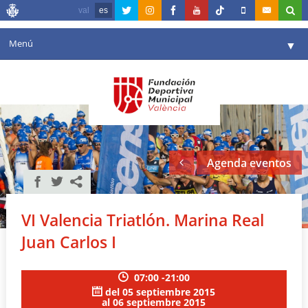
val
es
Menú
▼
Fundación
▼
Agenda
Instalaciones
▼
Agenda eventos
Comunicación
▼
Valencia en deporte
▼
VI Valencia Triatlón. Marina Real
Portal de Transparencia
Juan Carlos I
Reservas
▼
07:00 -21:00
del 05 septiembre 2015
al 06 septiembre 2015