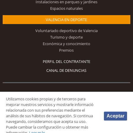
Instalaciones en parques y jardines
Espacios naturales
VALENCIA EN DEPORTE
Voluntariado deportivo de Valencia
Turismo y deporte
Económica y conocimiento
Premios
PERFIL DEL CONTRATANTE
CANAL DE DENUNCIAS
Síguenos
Utilizamos cookies propias y de terceros para
mejorar nuestros servicios y mostrarle informació
relacionada con sus preferencias mediante el
análisis de sus hábitos de navegación. Si continua
Aceptar
navegando, consideramos que acepta su uso.
Puede cambiar la configuración u obtener más
© 2026 Fundación Deportiva Municipal Valencia |
AVISO LEGAL
|
POLÍTICA DE
información.
Leer más