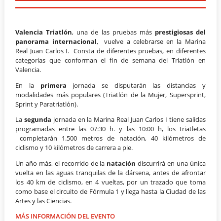
Valencia Triatlón
, una de las pruebas más
prestigiosas
del
panorama internacional
, vuelve a celebrarse en la Marina
Real Juan Carlos I. Consta de diferentes pruebas, en diferentes
categorías que conforman el fin de semana del Triatlón en
Valencia.
En la
primera
jornada se disputarán las distancias y
modalidades más populares (Triatlón de la Mujer, Supersprint,
Sprint y Paratriatlón).
La
segunda
jornada en la Marina Real Juan Carlos I tiene salidas
programadas entre las 07:30 h. y las 10:00 h, los triatletas
completarán 1.500 metros de natación, 40 kilómetros de
ciclismo y 10 kilómetros de carrera a pie.
Un año más, el recorrido de la
natación
discurrirá en una única
vuelta en las aguas tranquilas de la dársena, antes de afrontar
los 40 km de ciclismo, en 4 vueltas, por un trazado que toma
como base el circuito de Fórmula 1 y llega hasta la Ciudad de las
Artes y las Ciencias.
MÁS INFORMACIÓN DEL EVENTO