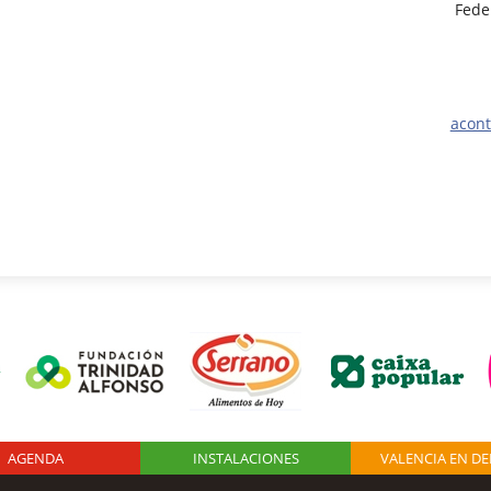
Fede
acont
AGENDA
Logo Fundación
INSTALACIONES
VALENCIA EN D