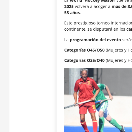
La
World Hockey Master
vuelve a
2025
volverá a acoger a
más de 3.
55 años
.
Este prestigioso torneo internaci
continente, se disputará en los
ca
La
programación del evento
será:
Categorías O45/O50
(Mujeres y Ho
Categorías O35/O40
(Mujeres y Ho