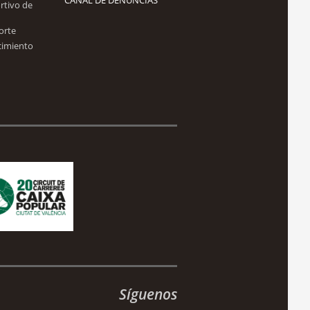
rtivo de
orte
cimiento
Síguenos