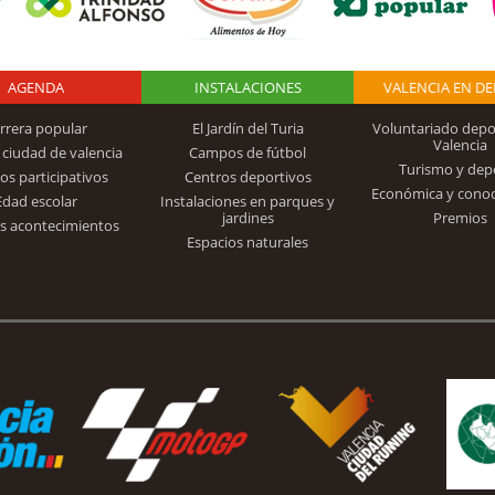
AGENDA
Logo Fundación
INSTALACIONES
VALENCIA EN D
rrera popular
El Jardín del Turia
Voluntariado depo
Valencia
 ciudad de valencia
Campos de fútbol
Turismo y dep
Trinidad Alfonso
os participativos
Centros deportivos
Económica y cono
Edad escolar
Instalaciones en parques y
jardines
Premios
s acontecimientos
Espacios naturales