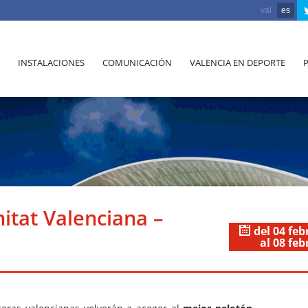
val
es
INSTALACIONES
COMUNICACIÓN
VALENCIA EN DEPORTE
itat Valenciana –
del 04 feb
al 08 feb