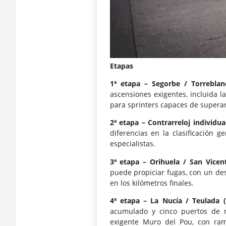
Etapas
1ª etapa – Segorbe / Torrebla
ascensiones exigentes, incluida l
para sprinters capaces de superar
2ª etapa – Contrarreloj individu
diferencias en la clasificación g
especialistas.
3ª etapa – Orihuela / San Vice
puede propiciar fugas, con un des
en los kilómetros finales.
4ª etapa – La Nucía / Teulada
acumulado y cinco puertos de m
exigente Muro del Pou, con ram