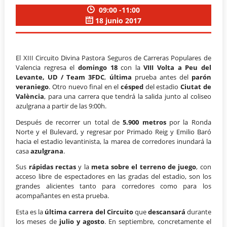
09:00 -11:00
18 junio 2017
El XIII Circuito Divina Pastora Seguros de Carreras Populares de
Valencia regresa el
domingo 18
con la
VIII Volta a Peu del
Levante, UD / Team 3FDC
,
última
prueba antes del
parón
veraniego
. Otro nuevo final en el
césped
del estadio
Ciutat de
València
, para una carrera que tendrá la salida junto al coliseo
azulgrana a partir de las 9:00h.
Después de recorrer un total de
5.900 metros
por la Ronda
Norte y el Bulevard, y regresar por Primado Reig y Emilio Baró
hacia el estadio levantinista, la marea de corredores inundará la
casa
azulgrana
.
Sus
rápidas rectas
y la
meta sobre el terreno de juego
, con
acceso libre de espectadores en las gradas del estadio, son los
grandes alicientes tanto para corredores como para los
acompañantes en esta prueba.
Esta es la
última carrera del Circuito
que
descansará
durante
los meses de
julio y agosto
. En septiembre, concretamente el