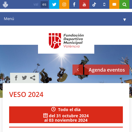
val
es
Menú
▼
Fundación
▼
Agenda
Instalaciones
▼
Agenda eventos
Comunicación
▼
Valencia en deporte
▼
VESO 2024
Portal de Transparencia
Todo el día
Reservas
▼
del 31 octubre 2024
al 03 noviembre 2024