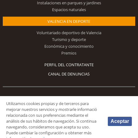
Instalaciones en parques y jardines
Espacios naturales
VALENCIA EN DEPORTE
Voluntariado deportivo de Valencia
Turismo y deporte
Económica y conocimiento
Premios
PERFIL DEL CONTRATANTE
CANAL DE DENUNCIAS
Síguenos
Utilizamos cookies propias y de terceros para
mejorar nuestros servicios y mostrarle informació
relacionada con sus preferencias mediante el
análisis de sus hábitos de navegación. Si continua
Aceptar
navegando, consideramos que acepta su uso.
Puede cambiar la configuración u obtener más
© 2026 Fundación Deportiva Municipal Valencia |
AVISO LEGAL
|
POLÍTICA DE