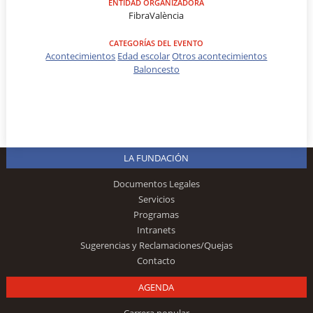
ENTIDAD ORGANIZADORA
FibraValència
CATEGORÍAS DEL EVENTO
Acontecimientos
Edad escolar
Otros acontecimientos
Baloncesto
LA FUNDACIÓN
Documentos Legales
Servicios
Programas
Intranets
Sugerencias y Reclamaciones/Quejas
Contacto
AGENDA
Carrera popular