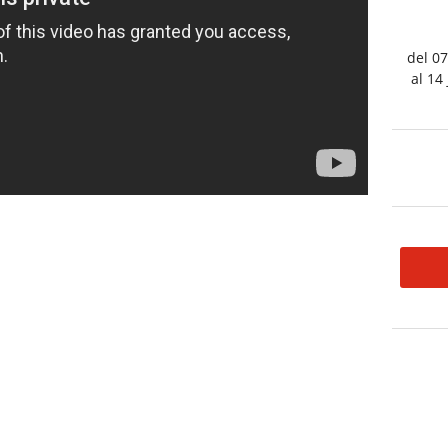
del 07
al 14