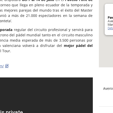
torneo que llega en pleno ecuador de la temporada y
as mejores parejas del mundo tras el éxito del Master
unió a más de 21.000 espectadores en la semana de
Pav
onteta’.
Ave
Mar
Deta
mporada
regular del circuito profesional y servirá para
 trono del pádel mundial tanto en el circuito masculino
tencia media esperada de más de 3.500 personas por
ón valenciana volverá a disfrutar del
mejor pádel del
l Tour.
m/
Aveni