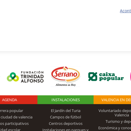
Acont
AGENDA
Logo Fundación
INSTALACIONES
VALENCIA EN D
rrera popular
El Jardín del Turia
Voluntariado depo
Valencia
 ciudad de valencia
Campos de fútbol
Turismo y dep
Trinidad Alfonso
os participativos
Centros deportivos
Económica y cono
Edad escolar
Instalaciones en parques y