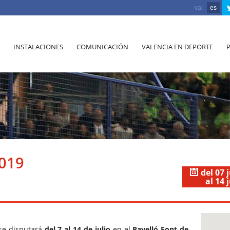
val
es
INSTALACIONES
COMUNICACIÓN
VALENCIA EN DEPORTE
2019
del 07 
al 14 
e disputará
del 7 al 14 de julio
en el
Pavelló Font de