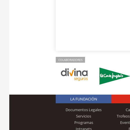
COLABORADORES
LA FUNDACIÓN
Documentos Legales
Ca
Servicios
Trofeos
Programas
Event
Intranets