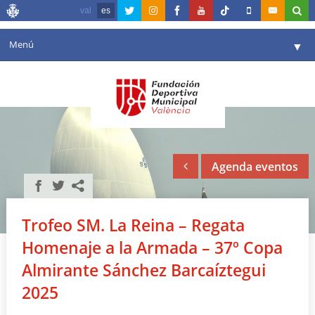
val
es
Menú
▼
Fundación
▼
Agenda
Instalaciones
▼
Agenda eventos
Comunicación
▼
Valencia en deporte
▼
Trofeo SM. La Reina – Regata
Portal de Transparencia
Homenaje a la Armada – 37º Copa
Reservas
Almirante Sánchez Barcaíztegui
▼
2025