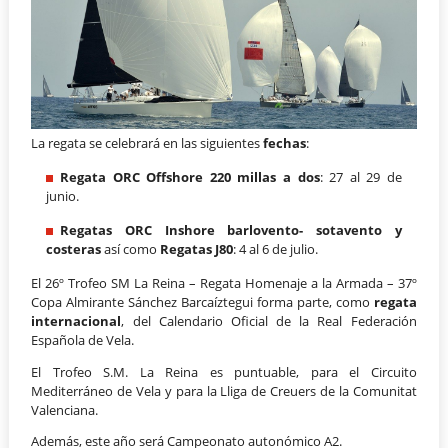
La regata se celebrará en las siguientes
fechas
:
Regata ORC Offshore 220 millas a dos
: 27 al 29 de
junio.
Regatas ORC Inshore barlovento- sotavento y
costeras
así como
Regatas J80
: 4 al 6 de julio.
El 26º Trofeo SM La Reina – Regata Homenaje a la Armada – 37º
Copa Almirante Sánchez Barcaíztegui forma parte, como
regata
internacional
, del Calendario Oficial de la Real Federación
Española de Vela.
El Trofeo S.M. La Reina es puntuable, para el Circuito
Mediterráneo de Vela y para la Lliga de Creuers de la Comunitat
Valenciana.
Además, este año será Campeonato autonómico A2.