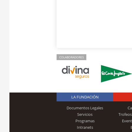
COLABORADORES
LA FUNDACIÓN
Documentos Legales
Ca
Servicios
Trofeos
Programas
Event
Intranets