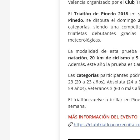
Valencia organizado por el
Club Tr
El
Triatlón de Pinedo 2018
en 
Pinedo
, se disputa el domingo
categorías, siendo una competi
triatletas debutantes gracia
meteorológicas.
La modalidad de esta prueba e
natación
,
20 km de ciclismo
y
5
Además, este año la prueba es C
Las
categorías
participantes podr
23 (20 a 23 años), Absoluta (24 a 
59 años), Veteranos 3 (60 o más añ
El triatlón vuelve a brillar en Pi
semana.
MÁS INFORMACIÓN DEL EVENTO
https://clubtriatloacorrecuita.c