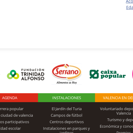
Aco
Eda
AGENDA
Logo Fundación
INSTALACIONES
VALENCIA EN D
rrera popular
El Jardín del Turia
Voluntariado depo
Valencia
 ciudad de valencia
Campos de fútbol
Turismo y dep
Trinidad Alfonso
os participativos
Centros deportivos
Económica y cono
Edad escolar
Instalaciones en parques y
jardines
Premios