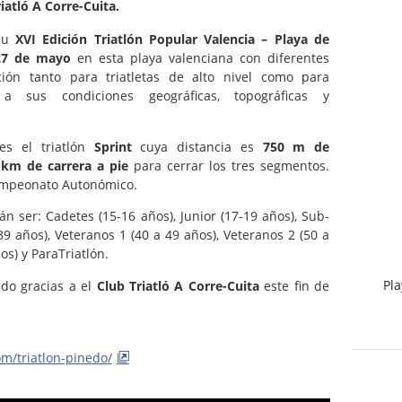
iatló A Corre-Cuita.
su
XVI Edición Triatlón Popular Valencia – Playa de
27 de mayo
en esta playa valenciana con diferentes
ción tanto para triatletas de alto nivel como para
s a sus condiciones geográficas, topográficas y
s el triatlón
Sprint
cuya distancia es
750 m de
 km de carrera a pie
para cerrar los tres segmentos.
ampeonato Autonómico.
án ser: Cadetes (15-16 años), Junior (17-19 años), Sub-
39 años), Veteranos 1 (40 a 49 años), Veteranos 2 (50 a
os) y ParaTriatlón.
Pla
nedo gracias a el
Club Triatló A Corre-Cuita
este fin de
om/triatlon-pinedo/