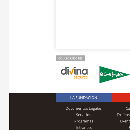
COLABORADORES
LA FUNDACIÓN
Documentos Legales
Ca
Servicios
Trofeos
Programas
Event
Intranets