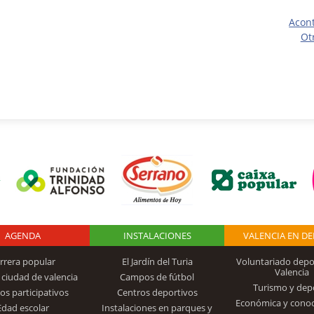
Acon
Ot
AGENDA
Logo Fundación
INSTALACIONES
VALENCIA EN D
rrera popular
El Jardín del Turia
Voluntariado depo
Valencia
 ciudad de valencia
Campos de fútbol
Turismo y dep
Trinidad Alfonso
os participativos
Centros deportivos
Económica y cono
Edad escolar
Instalaciones en parques y