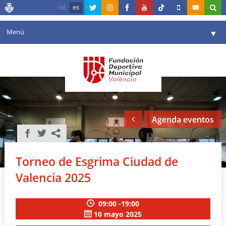
val
es
Menú
▼
Fundación
▼
Agenda
Instalaciones
▼
Agenda eventos
Comunicación
▼
Valencia en deporte
▼
Torneo de Esgrima Ciudad de
Portal de Transparencia
Valencia 2025
Reservas
▼
09:00 -19:00
10 mayo 2025