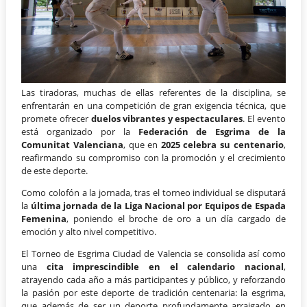
Las tiradoras, muchas de ellas referentes de la disciplina, se
enfrentarán en una competición de gran exigencia técnica, que
promete ofrecer
duelos vibrantes y espectaculares
. El evento
está organizado por la
Federación de Esgrima de la
Comunitat Valenciana
, que en
2025 celebra su centenario
,
reafirmando su compromiso con la promoción y el crecimiento
de este deporte.
Como colofón a la jornada, tras el torneo individual se disputará
la
última jornada de la Liga Nacional por Equipos de Espada
Femenina
, poniendo el broche de oro a un día cargado de
emoción y alto nivel competitivo.
El Torneo de Esgrima Ciudad de Valencia se consolida así como
una
cita imprescindible en el calendario nacional
,
atrayendo cada año a más participantes y público, y reforzando
la pasión por este deporte de tradición centenaria: la esgrima,
que además de ser un deporte profundamente arraigado en